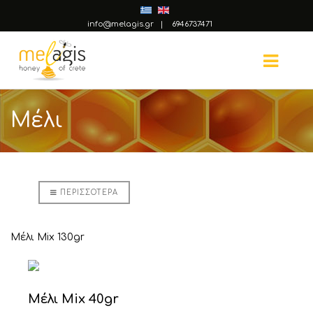
info@melagis.gr
|
6946737471
Μέλι
ΠΕΡΙΣΣΌΤΕΡΑ
Μέλι Mix 130gr
Μέλι Mix 40gr