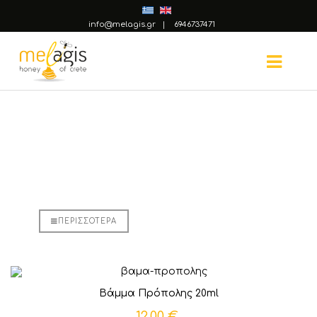
info@melagis.gr
|
6946737471
Άλλα Προϊόντα
ΠΕΡΙΣΣΌΤΕΡΑ
Βάμμα Πρόπολης 20ml
12,00 €